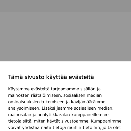
y
h
e
,
8
0
s
t
k
.
Tämä sivusto käyttää evästeitä
Käytämme evästeitä tarjoamamme sisällön ja
mainosten räätälöimiseen, sosiaalisen median
ominaisuuksien tukemiseen ja kävijämäärämme
analysoimiseen. Lisäksi jaamme sosiaalisen median,
mainosalan ja analytiikka-alan kumppaneillemme
tietoja siitä, miten käytät sivustoamme. Kumppanimme
voivat yhdistää näitä tietoja muihin tietoihin, joita olet