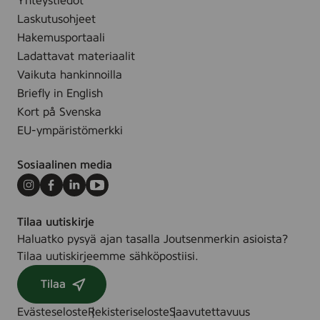
h
Yhteystiedot
p
e
Laskutusohjeet
e
,
s
Hakemusportaali
8
/
Ladattavat materiaalit
0
V
Vaikuta hankinnoilla
s
a
Briefly in English
t
u
Kort på Svenska
k
v
EU-ympäristömerkki
.
a
n
Sosiaalinen media
K
o
Instagram
Facebook
LinkedIn
Youtube
s
Tilaa uutiskirje
t
Haluatko pysyä ajan tasalla Joutsenmerkin asioista?
e
Tilaa uutiskirjeemme sähköpostiisi.
u
s
Tilaa
p
y
Evästeseloste
Rekisteriseloste
Saavutettavuus