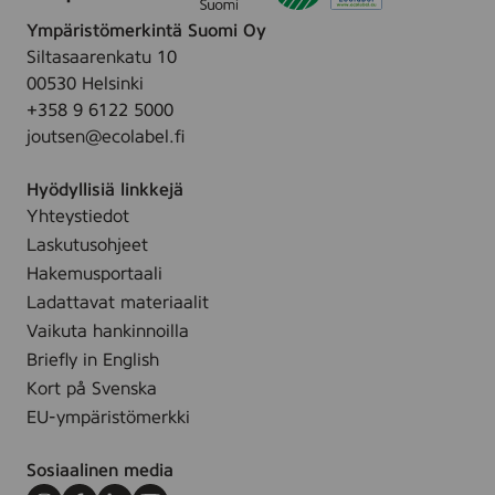
r
s
(
e
Ympäristömerkintä Suomi Oy
f
1
e
Siltasaarenkatu 10
r
0
(
00530 Helsinki
e
0
1
+358 9 6122 5000
e
0
0
joutsen@ecolabel.fi
f
0
0
r
1
0
Hyödyllisiä linkkejä
o
2
0
Yhteystiedot
m
8
1
Laskutusohjeet
p
1
1
e
Hakemusportaali
0
9
r
Ladattavat materiaalit
)
3
f
Vaikuta hankinnoilla
3
u
Briefly in English
)
m
Kort på Svenska
e
EU-ympäristömerkki
,
7
Sosiaalinen media
2