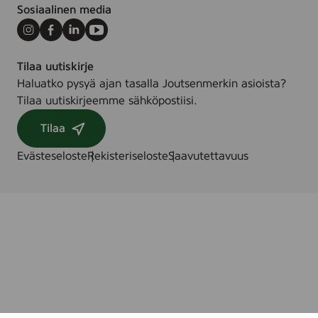
7
y
Sosiaalinen media
2
h
&
Instagram
Facebook
LinkedIn
Youtube
e
2
,
Tilaa uutiskirje
4
8
Haluatko pysyä ajan tasalla Joutsenmerkin asioista?
s
0
Tilaa uutiskirjeemme sähköpostiisi.
t
s
.
t
Tilaa
/
k
s
Evästeseloste
Rekisteriseloste
Saavutettavuus
.
t
k
.
/
k
p
l