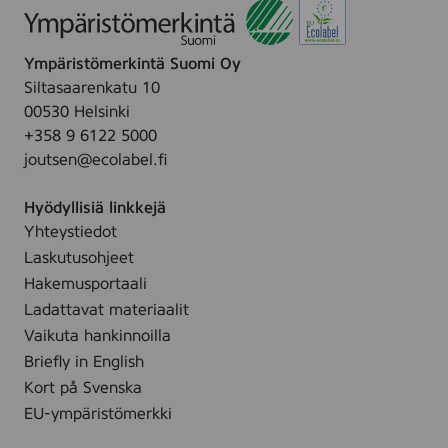
h
p
e
e
e
s
,
s
Ympäristömerkintä Suomi Oy
f
8
/
Siltasaarenkatu 10
r
0
V
00530 Helsinki
e
s
a
+358 9 6122 5000
e
t
u
joutsen@ecolabel.fi
f
k
v
r
.
a
Hyödyllisiä linkkejä
o
n
Yhteystiedot
m
K
Laskutusohjeet
p
o
e
Hakemusportaali
s
r
Ladattavat materiaalit
t
f
Vaikuta hankinnoilla
e
u
Briefly in English
u
m
Kort på Svenska
s
e
p
EU-ympäristömerkki
,
y