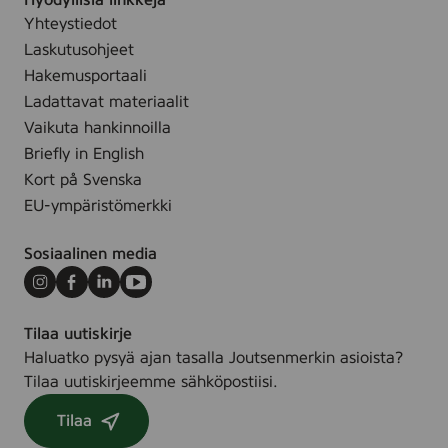
Hyödyllisiä linkkejä
o
e
Yhteystiedot
m
e
Laskutusohjeet
p
,
e
Hakemusportaali
B
r
Ladattavat materiaalit
o
f
Vaikuta hankinnoilla
x
u
Briefly in English
6
m
Kort på Svenska
x
e
6
EU-ympäristömerkki
,
4
7
s
Sosiaalinen media
2
t
&
Instagram
Facebook
LinkedIn
Youtube
2
Tilaa uutiskirje
4
Haluatko pysyä ajan tasalla Joutsenmerkin asioista?
s
Tilaa uutiskirjeemme sähköpostiisi.
t
.
Tilaa
/