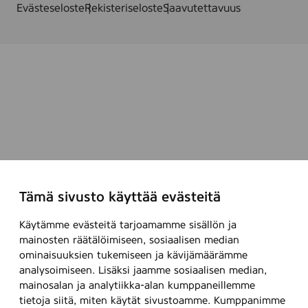
s
Evästeseloste
Rekisteriseloste
Saavutettavuus
t
k
.
/
k
p
l
Tämä sivusto käyttää evästeitä
Käytämme evästeitä tarjoamamme sisällön ja
mainosten räätälöimiseen, sosiaalisen median
ominaisuuksien tukemiseen ja kävijämäärämme
analysoimiseen. Lisäksi jaamme sosiaalisen median,
mainosalan ja analytiikka-alan kumppaneillemme
tietoja siitä, miten käytät sivustoamme. Kumppanimme