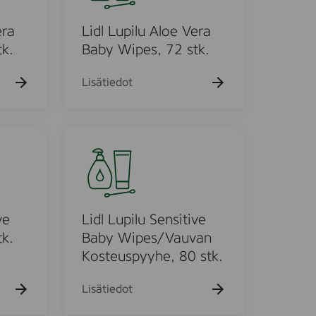
k
L
u
u
era
Lidl Lupilu Aloe Vera
e
h
p
k.
Baby Wipes, 72 stk.
t
i
o
l
Lisätiedot
u
A
l
L
o
i
e
d
V
l
e
L
r
u
ve
Lidl Lupilu Sensitive
a
p
k.
Baby Wipes/Vauvan
B
i
Kosteuspyyhe, 80 stk.
a
l
b
u
Lisätiedot
y
S