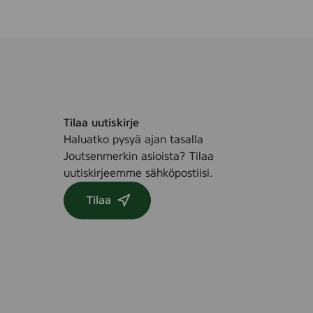
a
u
v
a
n
K
o
Tilaa uutiskirje
s
Haluatko pysyä ajan tasalla
t
Joutsenmerkin asioista? Tilaa
e
uutiskirjeemme sähköpostiisi.
u
s
Tilaa
p
y
y
h
e
,
8