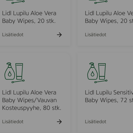
h
h
k
k
k
L
a
a
u
u
u
k
k
u
Lidl Lupilu Aloe Vera
Lidl Lupilu Aloe V
e
e
e
u
u
h
h
h
p
Baby Wipes, 20 stk.
Baby Wipes, 20 st
e
e
t
t
t
i
h
h
o
o
o
t
t
l
Lisätiedot
Lisätiedot
o
o
u
A
l
L
u
o
i
e
d
V
l
e
o
L
r
u
Lidl Lupilu Aloe Vera
Lidl Lupilu Sensiti
u
a
p
Baby Wipes/Vauvan
Baby Wipes, 72 st
B
i
Kosteuspyyhe, 80 stk.
o
a
l
b
u
d
Lisätiedot
Lisätiedot
y
S