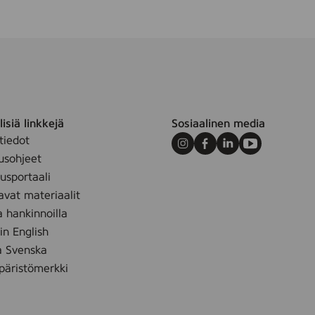
2
s
t
k
.
isiä linkkejä
Sosiaalinen media
tiedot
Instagram
Facebook
LinkedIn
Youtube
usohjeet
sportaali
avat materiaalit
a hankinnoilla
 in English
å Svenska
äristömerkki