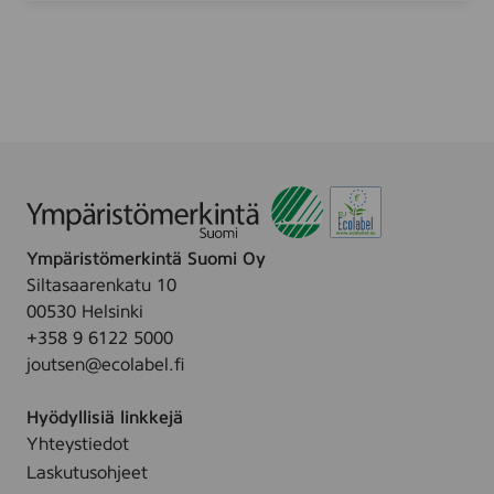
c
o
s
r
f
a
c
e
a
n
d
Ympäristömerkintä Suomi Oy
h
Siltasaarenkatu 10
a
00530 Helsinki
n
+358 9 6122 5000
d
joutsen@ecolabel.fi
s
,
Hyödyllisiä linkkejä
1
Yhteystiedot
0
Laskutusohjeet
p