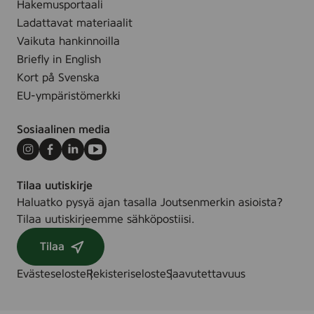
c
Hakemusportaali
s
Ladattavat materiaalit
(
Vaikuta hankinnoilla
M
Briefly in English
u
Kort på Svenska
l
EU-ympäristömerkki
t
i
Sosiaalinen media
p
a
Instagram
Facebook
LinkedIn
Youtube
c
Tilaa uutiskirje
k
Haluatko pysyä ajan tasalla Joutsenmerkin asioista?
)
Tilaa uutiskirjeemme sähköpostiisi.
Tilaa
Evästeseloste
Rekisteriseloste
Saavutettavuus