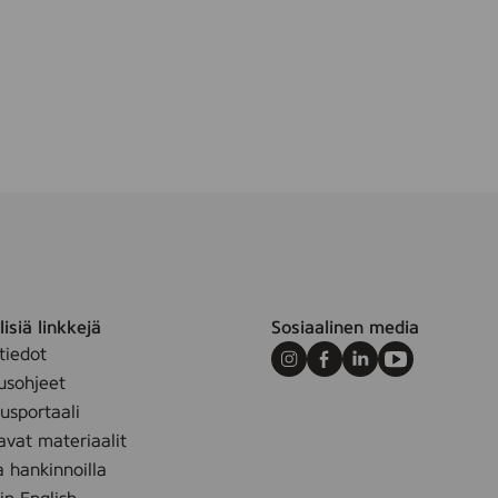
,
8
p
c
s
isiä linkkejä
Sosiaalinen media
tiedot
Instagram
Facebook
LinkedIn
Youtube
usohjeet
sportaali
avat materiaalit
a hankinnoilla