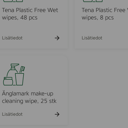
h
P
d
l
Tena Plastic Free Wet
Tena Plastic Free
i
a
wipes, 48 pcs
wipes, 8 pcs
s
s
t
t
u
i
Lisätiedot
Lisätiedot
s
c
p
F
y
r
y
e
h
e
e
W
,
e
2
t
Änglamark make-up
5
w
cleaning wipe, 25 stk
s
i
t
p
Lisätiedot
.
e
s