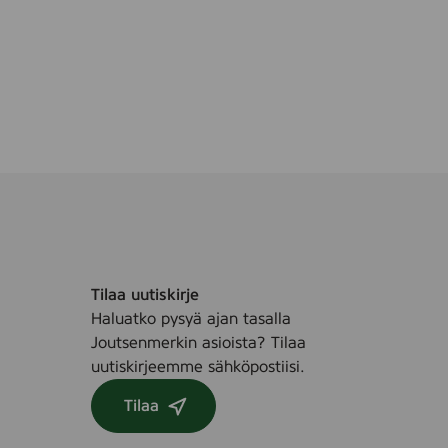
e
,
,
1
1
0
5
p
s
c
t
s
.
(
M
u
l
t
i
Tilaa uutiskirje
p
Haluatko pysyä ajan tasalla
a
Joutsenmerkin asioista? Tilaa
c
uutiskirjeemme sähköpostiisi.
k
)
Tilaa