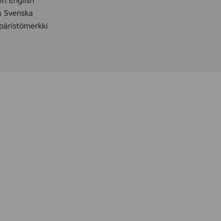
 in English
å Svenska
äristömerkki