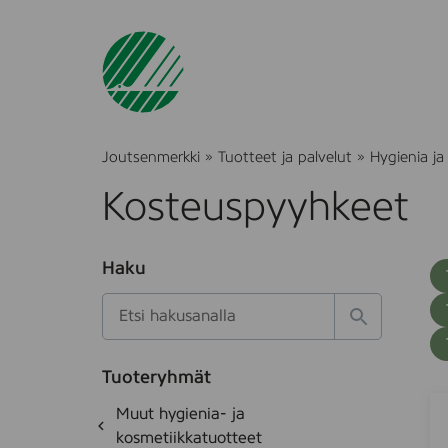
Joutsenmerkki
»
Tuotteet ja palvelut
»
Hygienia ja
Kosteuspyyhkeet
O
Haku
T
S
h
u
i
u
k
l
H
t
o
a
a
o
t
k
k
e
Tuoteryhmät
s
a
B
S
d
i
O
Muut hygienia- ja
e
i
a
h
k
kosmetiikkatuotteet
t