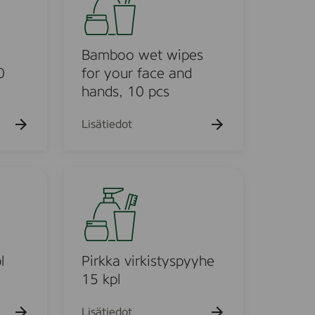
m
k
u
b
e
o
h
o
Bamboo wet wipes
t
o
w
0
for your face and
e
hands, 10 pcs
t
w
Lisätiedot
i
p
e
P
s
i
f
r
o
k
r
k
y
a
l
Pirkka virkistyspyyhe
o
v
15 kpl
u
i
r
r
Lisätiedot