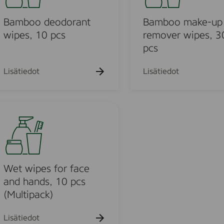
h
k
k
k
o
a
u
u
u
k
o
Bamboo deodorant
Bamboo make-up
e
e
e
u
h
h
h
m
wipes, 10 pcs
remover wipes, 3
e
t
t
t
a
pcs
h
o
o
o
t
k
o
e
Lisätiedot
Lisätiedot
-
u
u
p
r
e
m
o
o
u
v
Wet wipes for face
e
and hands, 10 pcs
o
r
(Multipack)
w
d
i
Lisätiedot