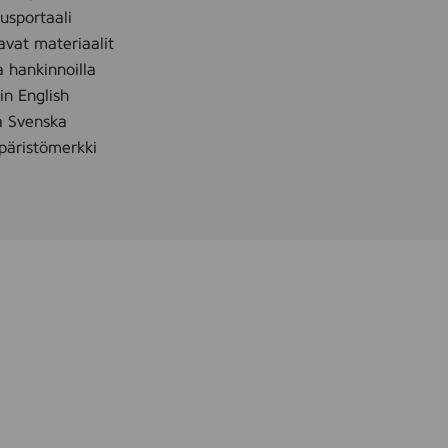
sportaali
avat materiaalit
a hankinnoilla
 in English
å Svenska
äristömerkki