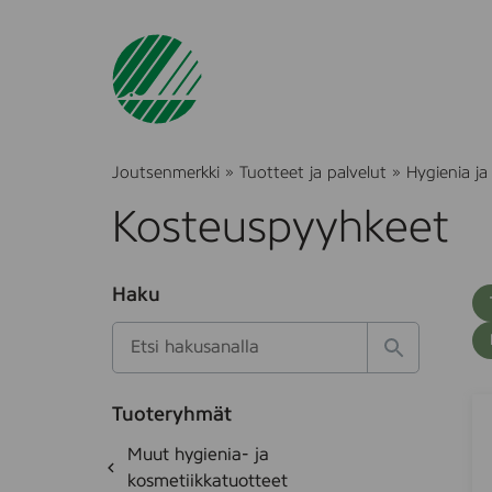
Joutsenmerkki
»
Tuotteet ja palvelut
»
Hygienia ja
Kosteuspyyhkeet
O
Haku
T
S
h
u
i
u
k
l
H
t
o
a
a
o
t
k
B
S
k
e
Tuoteryhmät
s
a
a
d
i
O
Muut hygienia- ja
e
i
e
m
h
k
kosmetiikkatuotteet
t
b