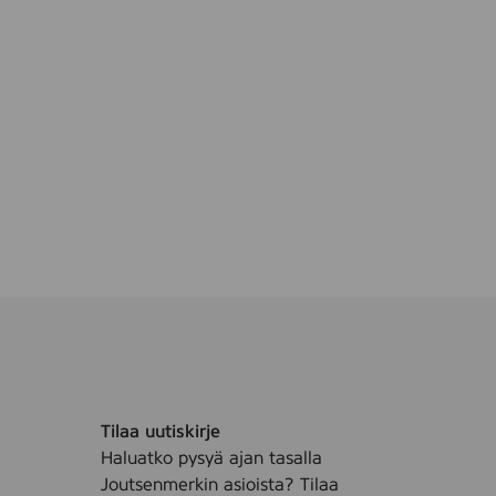
a
c
e
a
n
d
h
a
n
d
s
,
1
0
p
c
s
Tilaa uutiskirje
Haluatko pysyä ajan tasalla
Joutsenmerkin asioista? Tilaa