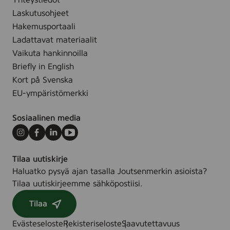
Yhteystiedot
0
Laskutusohjeet
p
c
Hakemusportaali
s
Ladattavat materiaalit
(
Vaikuta hankinnoilla
M
Briefly in English
u
Kort på Svenska
l
EU-ympäristömerkki
t
i
Sosiaalinen media
p
a
Instagram
Facebook
LinkedIn
Youtube
c
Tilaa uutiskirje
k
Haluatko pysyä ajan tasalla Joutsenmerkin asioista?
)
Tilaa uutiskirjeemme sähköpostiisi.
Tilaa
Evästeseloste
Rekisteriseloste
Saavutettavuus