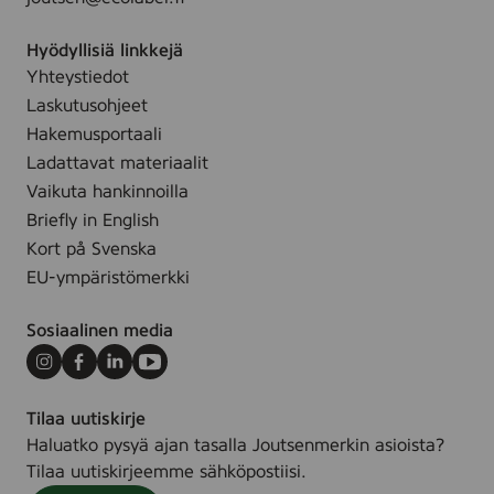
n
l
s
g
t
Hyödyllisiä linkkejä
w
i
Yhteystiedot
i
p
Laskutusohjeet
p
a
e
Hakemusportaali
c
,
Ladattavat materiaalit
k
2
Vaikuta hankinnoilla
)
5
Briefly in English
s
Kort på Svenska
t
EU-ympäristömerkki
k
Sosiaalinen media
Instagram
Facebook
LinkedIn
Youtube
Tilaa uutiskirje
Haluatko pysyä ajan tasalla Joutsenmerkin asioista?
Tilaa uutiskirjeemme sähköpostiisi.