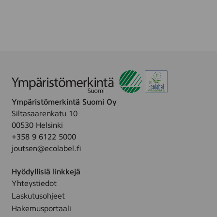
t
.
.
i
w
c
i
F
p
r
e
e
s
e
,
W
4
e
8
Ympäristömerkintä Suomi Oy
t
p
Siltasaarenkatu 10
w
c
00530 Helsinki
i
s
+358 9 6122 5000
p
joutsen@ecolabel.fi
e
s
Hyödyllisiä linkkejä
,
Yhteystiedot
8
p
Laskutusohjeet
c
Hakemusportaali