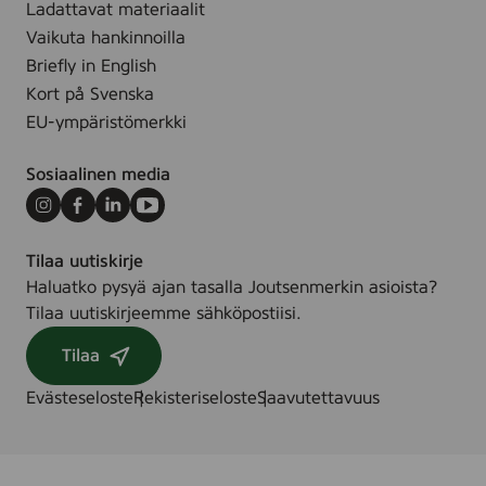
s
Ladattavat materiaalit
Vaikuta hankinnoilla
Briefly in English
Kort på Svenska
EU-ympäristömerkki
Sosiaalinen media
Instagram
Facebook
LinkedIn
Youtube
Tilaa uutiskirje
Haluatko pysyä ajan tasalla Joutsenmerkin asioista?
Tilaa uutiskirjeemme sähköpostiisi.
Tilaa
Evästeseloste
Rekisteriseloste
Saavutettavuus