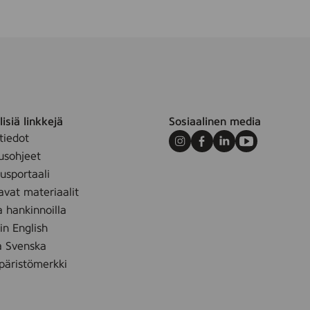
r
a
n
c
e
F
r
isiä linkkejä
Sosiaalinen media
e
tiedot
e
Instagram
Facebook
LinkedIn
Youtube
usohjeet
,
sportaali
4
avat materiaalit
s
t
a hankinnoilla
k
 in English
å Svenska
äristömerkki