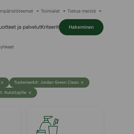
mpäristöteemat
Toimialat
Tietoa meistä
a
Avaa
Avaa
Avaa
alikko
alavalikko
alavalikko
alavalikko
uotteet ja palvelut
Kriteerit
Hakeminen
a
alikko
yhkeet
T
Tuotemerkit: Jordan Green Clean
y
: Kuluttajille
h
j
e
n
S
n
w
ä
a
h
a
s