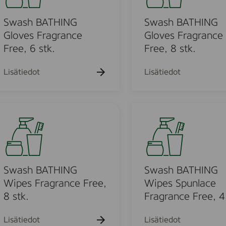
h
h
h
k
k
h
a
a
a
u
u
k
k
B
k
Swash BATHING
Swash BATHING
e
e
u
u
u
h
h
A
Gloves Fragrance
Gloves Fragrance
e
e
e
t
t
T
Free, 6 stk.
Free, 8 stk.
h
h
h
o
o
t
t
H
t
o
o
o
I
Lisätiedot
Lisätiedot
N
G
u
G
S
l
w
o
a
v
o
s
e
h
u
s
B
Swash BATHING
Swash BATHING
F
A
Wipes Fragrance Free,
Wipes Spunlace
o
r
T
8 stk.
Fragrance Free, 4
a
H
d
g
I
Lisätiedot
Lisätiedot