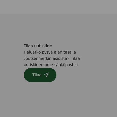
r
a
n
c
e
F
r
Tilaa uutiskirje
e
Haluatko pysyä ajan tasalla
e
Joutsenmerkin asioista? Tilaa
,
uutiskirjeemme sähköpostiisi.
5
s
Tilaa
t
k