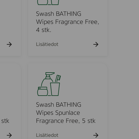
k
h
u
B
Swash BATHING
e
h
A
Wipes Fragrance Free,
t
T
4 stk.
o
H
I
Lisätiedot
N
G
W
S
i
w
p
a
e
s
s
h
F
B
Swash BATHING
r
A
Wipes Spunlace
a
T
 stk
Fragrance Free, 5 stk
g
H
r
I
Lisätiedot