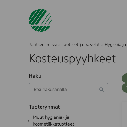
Joutsenmerkki
»
Tuotteet ja palvelut
»
Hygienia ja
Kosteuspyyhkeet
O
Haku
T
S
h
u
i
u
k
l
H
t
o
a
a
o
t
k
S
S
k
e
Tuoteryhmät
s
a
w
d
i
O
Muut hygienia- ja
e
i
e
a
h
k
kosmetiikkatuotteet
t
s