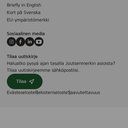
a
Briefly in English
s
n
Kort på Svenska
t
c
k
EU-ympäristömerkki
e
F
Sosiaalinen media
r
e
Instagram
Facebook
LinkedIn
Youtube
e
Tilaa uutiskirje
,
Haluatko pysyä ajan tasalla Joutsenmerkin asioista?
8
Tilaa uutiskirjeemme sähköpostiisi.
s
t
Tilaa
k
Evästeseloste
Rekisteriseloste
Saavutettavuus