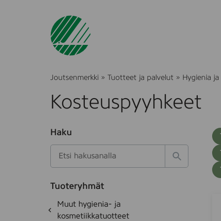
Joutsenmerkki
»
Tuotteet ja palvelut
»
Hygienia ja
Kosteuspyyhkeet
O
Haku
T
S
h
u
i
u
k
l
H
t
o
a
a
o
t
k
k
e
Tuoteryhmät
s
a
M
S
d
i
O
Muut hygienia- ja
e
i
u
h
k
kosmetiikkatuotteet
t