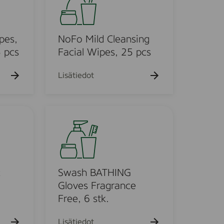
F
k
u
o
e
M
h
i
pes,
NoFo Mild Cleansing
t
o
l
5 pcs
Facial Wipes, 25 pcs
d
C
Lisätiedot
l
e
a
S
n
w
s
a
i
s
n
h
g
B
c
Swash BATHING
F
A
Gloves Fragrance
a
T
Free, 6 stk.
c
H
i
I
Lisätiedot