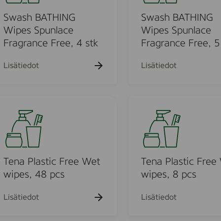
s
h
F
B
Swash BATHING
Swash BATHING
r
A
Wipes Spunlace
Wipes Spunlace
a
T
Fragrance Free, 4 stk
Fragrance Free, 5
g
H
r
I
Lisätiedot
Lisätiedot
a
N
n
G
c
W
T
e
i
e
F
p
n
r
e
a
e
s
P
e
S
l
Tena Plastic Free Wet
Tena Plastic Free
,
p
a
wipes, 48 pcs
wipes, 8 pcs
4
u
s
s
n
t
Lisätiedot
Lisätiedot
t
l
i
k
a
c