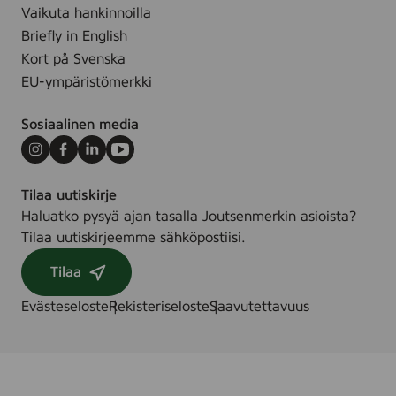
2
Vaikuta hankinnoilla
8
5
Briefly in English
s
s
Kort på Svenska
t
t
k
EU-ympäristömerkki
k
Sosiaalinen media
Instagram
Facebook
LinkedIn
Youtube
Tilaa uutiskirje
Haluatko pysyä ajan tasalla Joutsenmerkin asioista?
Tilaa uutiskirjeemme sähköpostiisi.
Tilaa
Evästeseloste
Rekisteriseloste
Saavutettavuus