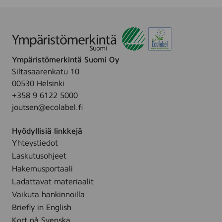
-
t
u
.
p
c
l
Ympäristömerkintä Suomi Oy
e
Siltasaarenkatu 10
a
00530 Helsinki
n
+358 9 6122 5000
i
joutsen@ecolabel.fi
n
g
Hyödyllisiä linkkejä
w
Yhteystiedot
i
Laskutusohjeet
p
e
Hakemusportaali
,
Ladattavat materiaalit
2
Vaikuta hankinnoilla
5
Briefly in English
s
Kort på Svenska