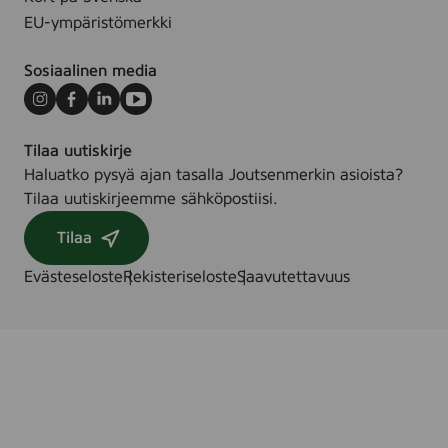
t
EU-ympäristömerkki
k
Sosiaalinen media
Instagram
Facebook
LinkedIn
Youtube
Tilaa uutiskirje
Haluatko pysyä ajan tasalla Joutsenmerkin asioista?
Tilaa uutiskirjeemme sähköpostiisi.
Tilaa
Evästeseloste
Rekisteriseloste
Saavutettavuus