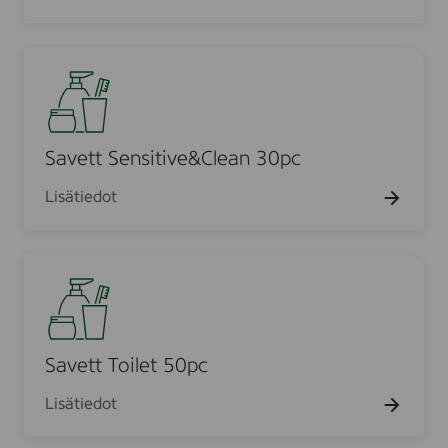
p
y
n
c
y
g
s
h
S
F
e
a
a
1
v
c
5
e
i
k
t
Savett Sensitive&Clean 30pc
a
p
t
l
l
Lisätiedot
S
W
e
i
n
p
S
s
e
a
i
s
v
t
f
e
i
o
t
Savett Toilet 50pc
v
r
t
e
s
Lisätiedot
T
&
e
o
C