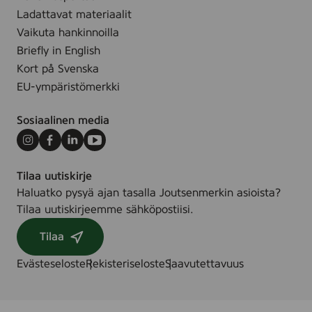
Ladattavat materiaalit
Vaikuta hankinnoilla
Briefly in English
Kort på Svenska
EU-ympäristömerkki
Sosiaalinen media
Instagram
Facebook
LinkedIn
Youtube
Tilaa uutiskirje
Haluatko pysyä ajan tasalla Joutsenmerkin asioista?
Tilaa uutiskirjeemme sähköpostiisi.
Tilaa
Evästeseloste
Rekisteriseloste
Saavutettavuus