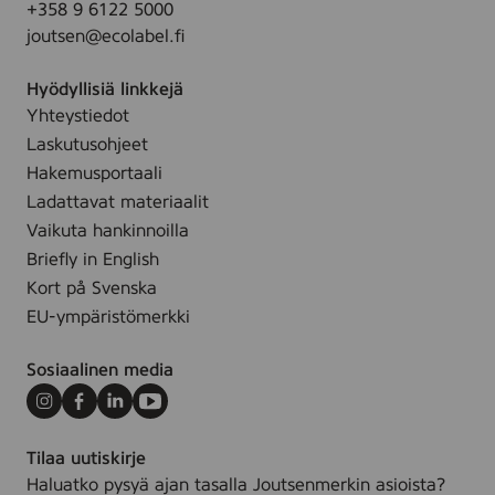
+358 9 6122 5000
p
joutsen@ecolabel.fi
e
s
Hyödyllisiä linkkejä
,
Yhteystiedot
8
p
Laskutusohjeet
c
Hakemusportaali
s
Ladattavat materiaalit
Vaikuta hankinnoilla
Briefly in English
Kort på Svenska
EU-ympäristömerkki
Sosiaalinen media
Instagram
Facebook
LinkedIn
Youtube
Tilaa uutiskirje
Haluatko pysyä ajan tasalla Joutsenmerkin asioista?