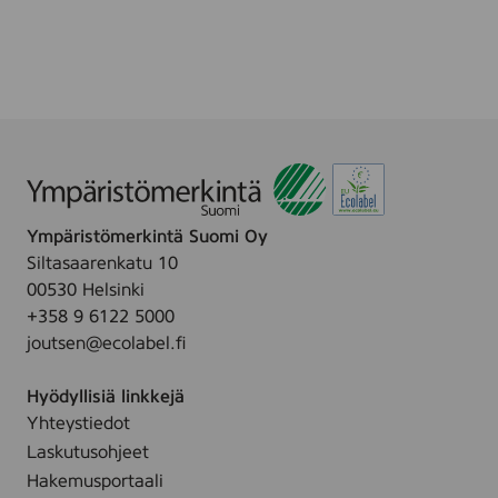
m
w
c
a
i
s
k
p
e
e
-
s
u
,
p
8
c
p
l
c
Ympäristömerkintä Suomi Oy
e
s
Siltasaarenkatu 10
a
00530 Helsinki
n
+358 9 6122 5000
i
joutsen@ecolabel.fi
n
g
Hyödyllisiä linkkejä
w
Yhteystiedot
i
Laskutusohjeet
p
e
Hakemusportaali