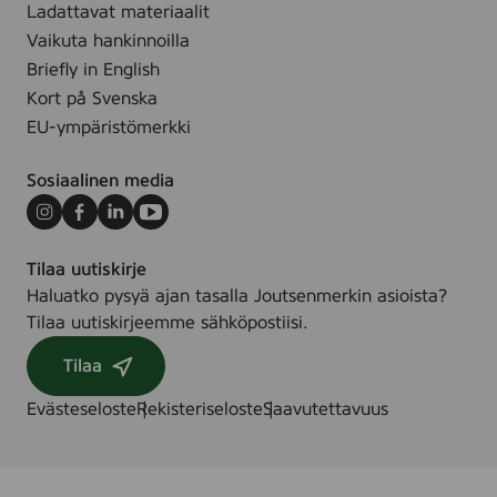
,
Ladattavat materiaalit
2
Vaikuta hankinnoilla
5
Briefly in English
s
Kort på Svenska
t
EU-ympäristömerkki
k
Sosiaalinen media
Instagram
Facebook
LinkedIn
Youtube
Tilaa uutiskirje
Haluatko pysyä ajan tasalla Joutsenmerkin asioista?
Tilaa uutiskirjeemme sähköpostiisi.
Tilaa
Evästeseloste
Rekisteriseloste
Saavutettavuus