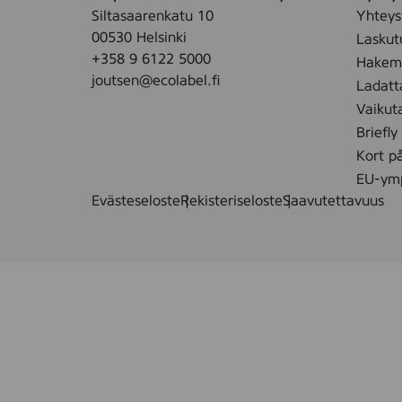
r
g
Siltasaarenkatu 10
Yhteys
e
w
00530 Helsinki
Laskut
e
i
+358 9 6122 5000
Hakemu
,
p
joutsen@ecolabel.fi
Ladatt
4
e
Vaikut
s
,
t
Briefly
2
k
Kort p
5
EU-ymp
s
Evästeseloste
Rekisteriseloste
Saavutettavuus
t
k