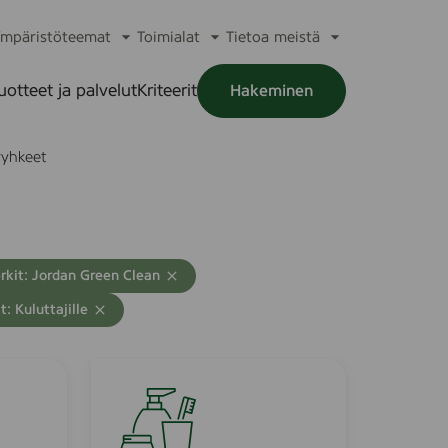
mpäristöteemat
Toimialat
Tietoa meistä
a
Avaa
Avaa
Avaa
alikko
alavalikko
alavalikko
alavalikko
uotteet ja palvelut
Kriteerit
Hakeminen
a
alikko
yhkeet
rkit: Jordan Green Clean
: Kuluttajille
S
w
a
s