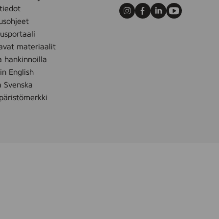
r
tiedot
e
Instagram
Facebook
LinkedIn
Youtube
usohjeet
e
sportaali
,
avat materiaalit
5
a hankinnoilla
s
t
 in English
k
å Svenska
äristömerkki