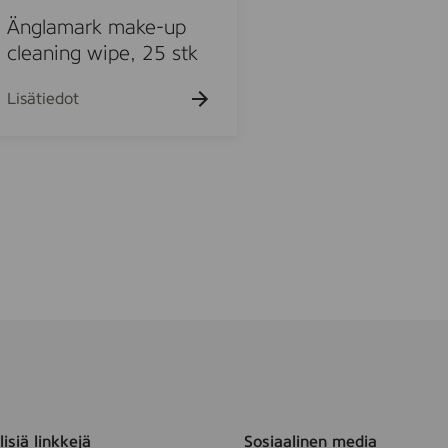
e
S
Änglamark make-up
,
p
cleaning wipe, 25 stk
4
u
s
n
Lisätiedot
t
l
k
a
.
c
e
F
r
a
g
r
a
n
c
e
F
isiä linkkejä
Sosiaalinen media