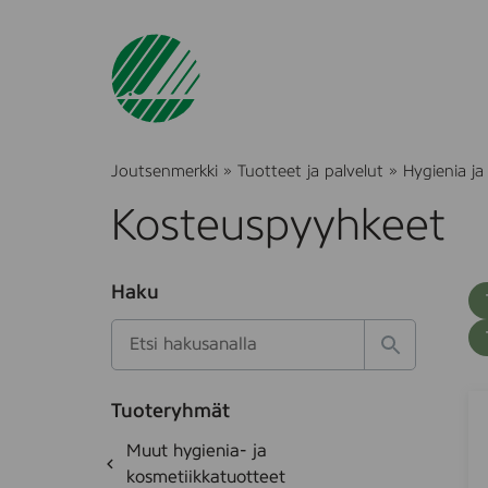
Joutsenmerkki
»
Tuotteet ja palvelut
»
Hygienia ja
Kosteuspyyhkeet
O
Haku
T
S
h
u
i
u
k
l
H
t
o
a
a
o
t
k
S
S
k
e
Tuoteryhmät
s
a
a
d
i
O
Muut hygienia- ja
e
i
e
v
h
k
kosmetiikkatuotteet
t
e