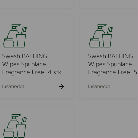
N
G
W
S
i
w
p
a
e
s
s
h
F
B
Swash BATHING
Swash BATHING
m
r
A
Wipes Spunlace
Wipes Spunlace
a
T
Fragrance Free, 4 stk
Fragrance Free, 5
g
H
r
I
Lisätiedot
Lisätiedot
a
N
n
G
c
W
e
i
F
p
r
e
e
s