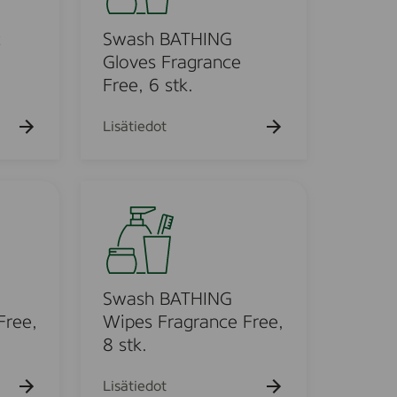
h
B
c
Swash BATHING
A
Gloves Fragrance
T
Free, 6 stk.
H
I
Lisätiedot
N
G
G
S
l
w
o
a
v
s
e
h
s
B
Swash BATHING
F
A
Free,
Wipes Fragrance Free,
r
T
8 stk.
a
H
g
I
Lisätiedot