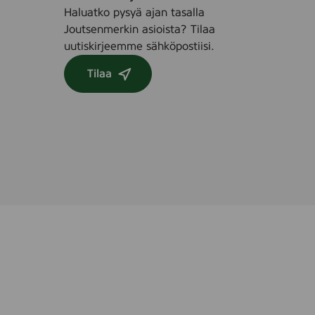
r
Haluatko pysyä ajan tasalla
e
Joutsenmerkin asioista? Tilaa
e
uutiskirjeemme sähköpostiisi.
,
8
Tilaa
s
t
k