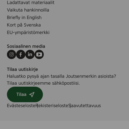
Ladattavat materiaalit
.
Vaikuta hankinnoilla
Briefly in English
Kort på Svenska
EU-ympäristömerkki
Sosiaalinen media
Instagram
Facebook
LinkedIn
Youtube
Tilaa uutiskirje
Haluatko pysyä ajan tasalla Joutsenmerkin asioista?
Tilaa uutiskirjeemme sähköpostiisi.
Tilaa
Evästeseloste
Rekisteriseloste
Saavutettavuus