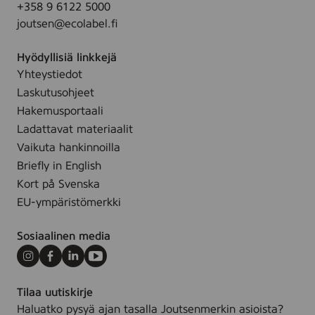
+358 9 6122 5000
d
joutsen@ecolabel.fi
s
,
Hyödyllisiä linkkejä
1
Yhteystiedot
0
Laskutusohjeet
p
c
Hakemusportaali
s
Ladattavat materiaalit
(
Vaikuta hankinnoilla
M
Briefly in English
u
Kort på Svenska
l
EU-ympäristömerkki
t
i
Sosiaalinen media
p
a
Instagram
Facebook
LinkedIn
Youtube
c
Tilaa uutiskirje
k
Haluatko pysyä ajan tasalla Joutsenmerkin asioista?
)