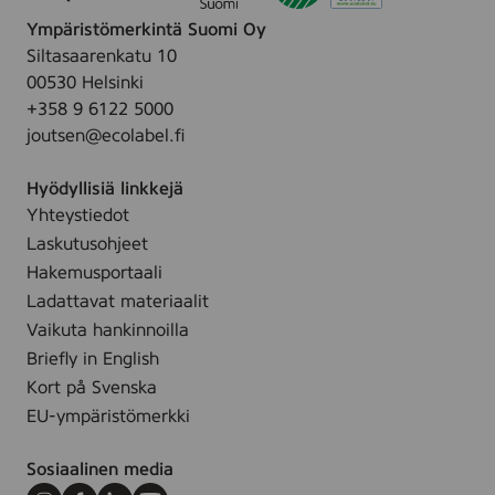
e
h
Ympäristömerkintä Suomi Oy
K
e
Siltasaarenkatu 10
a
,
00530 Helsinki
s
2
+358 9 6122 5000
v
5
joutsen@ecolabel.fi
o
s
i
t
Hyödyllisiä linkkejä
l
.
Yhteystiedot
l
Laskutusohjeet
e
J
Hakemusportaali
a
Ladattavat materiaalit
K
Vaikuta hankinnoilla
ä
Briefly in English
s
Kort på Svenska
i
EU-ympäristömerkki
l
l
Sosiaalinen media
e