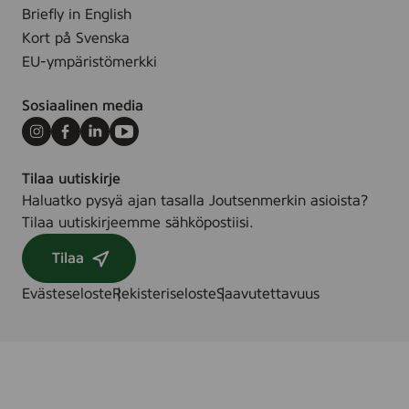
5
Briefly in English
s
Kort på Svenska
t
EU-ympäristömerkki
k
Sosiaalinen media
Instagram
Facebook
LinkedIn
Youtube
Tilaa uutiskirje
Haluatko pysyä ajan tasalla Joutsenmerkin asioista?
Tilaa uutiskirjeemme sähköpostiisi.
Tilaa
Evästeseloste
Rekisteriseloste
Saavutettavuus