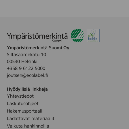
k
1
.
e
5
-
k
u
p
p
l
c
l
Ympäristömerkintä Suomi Oy
e
Siltasaarenkatu 10
a
00530 Helsinki
n
+358 9 6122 5000
i
joutsen@ecolabel.fi
n
g
Hyödyllisiä linkkejä
w
Yhteystiedot
i
Laskutusohjeet
p
e
Hakemusportaali
,
Ladattavat materiaalit
2
Vaikuta hankinnoilla