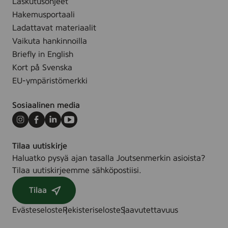
Laskutusohjeet
p
n
e
Hakemusportaali
,
,
Ladattavat materiaalit
2
2
Vaikuta hankinnoilla
5
5
Briefly in English
p
s
Kort på Svenska
c
t
s
EU-ympäristömerkki
k
Sosiaalinen media
Instagram
Facebook
LinkedIn
Youtube
Tilaa uutiskirje
Haluatko pysyä ajan tasalla Joutsenmerkin asioista?
Tilaa uutiskirjeemme sähköpostiisi.
Tilaa
Evästeseloste
Rekisteriseloste
Saavutettavuus