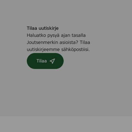
5
s
t
k
Tilaa uutiskirje
Haluatko pysyä ajan tasalla
Joutsenmerkin asioista? Tilaa
uutiskirjeemme sähköpostiisi.
Tilaa