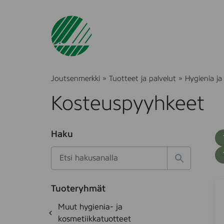
Joutsenmerkki
»
Tuotteet ja palvelut
»
Hygienia ja
Kosteuspyyhkeet
O
Haku
T
S
h
u
i
u
k
l
H
t
o
a
a
o
t
k
M
S
k
e
Tuoteryhmät
s
a
u
d
i
O
Muut hygienia- ja
e
i
e
m
h
k
kosmetiikkatuotteet
t
s