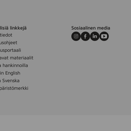
isiä linkkejä
Sosiaalinen media
tiedot
Instagram
Facebook
LinkedIn
Youtube
usohjeet
sportaali
avat materiaalit
a hankinnoilla
 in English
å Svenska
äristömerkki