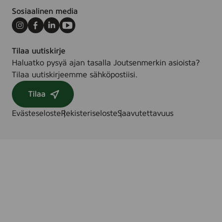
Sosiaalinen media
Instagram
Facebook
LinkedIn
Youtube
Tilaa uutiskirje
Haluatko pysyä ajan tasalla Joutsenmerkin asioista?
Tilaa uutiskirjeemme sähköpostiisi.
Tilaa
Evästeseloste
Rekisteriseloste
Saavutettavuus