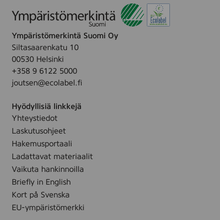
p
e
c
n
l
s
Ympäristömerkintä Suomi Oy
e
i
Siltasaarenkatu 10
a
t
00530 Helsinki
n
i
+358 9 6122 5000
i
v
joutsen@ecolabel.fi
n
e
g
s
Hyödyllisiä linkkejä
w
k
Yhteystiedot
i
i
Laskutusohjeet
p
n
e
Hakemusportaali
,
,
Ladattavat materiaalit
2
2
Vaikuta hankinnoilla
5
5
Briefly in English
p
s
Kort på Svenska
c
t
s
EU-ympäristömerkki
k