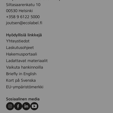
g
,
Siltasaarenkatu 10
u
r
4
00530 Helsinki
n
a
s
+358 9 6122 5000
l
n
t
joutsen@ecolabel.fi
a
c
k
c
e
Hyödyllisiä linkkejä
e
F
Yhteystiedot
F
r
Laskutusohjeet
r
e
a
Hakemusportaali
e
g
Ladattavat materiaalit
,
r
Vaikuta hankinnoilla
5
a
Briefly in English
s
n
Kort på Svenska
t
c
k
EU-ympäristömerkki
e
F
Sosiaalinen media
r
e
Instagram
Facebook
LinkedIn
Youtube