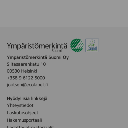
c
a
i
s
k
p
e
e
-
s
u
,
p
8
c
p
l
c
Ympäristömerkintä Suomi Oy
e
s
Siltasaarenkatu 10
a
00530 Helsinki
n
+358 9 6122 5000
i
joutsen@ecolabel.fi
n
g
Hyödyllisiä linkkejä
w
Yhteystiedot
i
Laskutusohjeet
p
e
Hakemusportaali
,
Ladattavat materiaalit