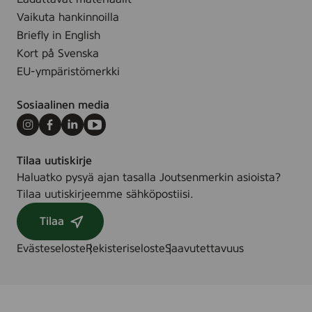
2
Vaikuta hankinnoilla
5
Briefly in English
s
Kort på Svenska
t
EU-ympäristömerkki
k
Sosiaalinen media
Instagram
Facebook
LinkedIn
Youtube
Tilaa uutiskirje
Haluatko pysyä ajan tasalla Joutsenmerkin asioista?
Tilaa uutiskirjeemme sähköpostiisi.
Tilaa
Evästeseloste
Rekisteriseloste
Saavutettavuus