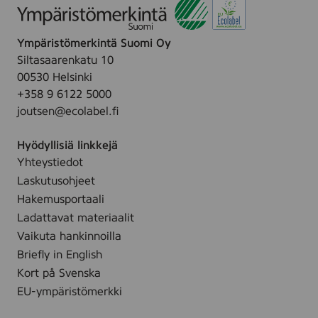
e
w
.
s
i
,
Ympäristömerkintä Suomi Oy
p
8
Siltasaarenkatu 10
e
s
00530 Helsinki
s
t
+358 9 6122 5000
,
joutsen@ecolabel.fi
3
0
Hyödyllisiä linkkejä
p
Yhteystiedot
c
s
Laskutusohjeet
.
Hakemusportaali
Ladattavat materiaalit
Vaikuta hankinnoilla
Briefly in English
Kort på Svenska
EU-ympäristömerkki