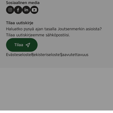
Sosiaalinen media
Instagram
Facebook
LinkedIn
Youtube
Tilaa uutiskirje
Haluatko pysyä ajan tasalla Joutsenmerkin asioista?
Tilaa uutiskirjeemme sähköpostiisi.
Tilaa
Evästeseloste
Rekisteriseloste
Saavutettavuus