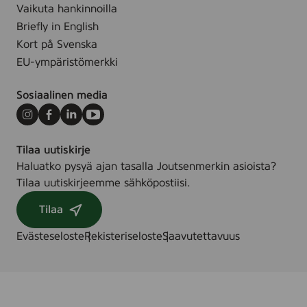
2
Vaikuta hankinnoilla
5
Briefly in English
s
Kort på Svenska
t
EU-ympäristömerkki
k
Sosiaalinen media
Instagram
Facebook
LinkedIn
Youtube
Tilaa uutiskirje
Haluatko pysyä ajan tasalla Joutsenmerkin asioista?
Tilaa uutiskirjeemme sähköpostiisi.
Tilaa
Evästeseloste
Rekisteriseloste
Saavutettavuus