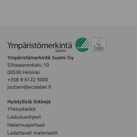
a
i
s
k
p
e
e
-
s
u
,
p
8
c
p
l
c
Ympäristömerkintä Suomi Oy
e
s
Siltasaarenkatu 10
a
00530 Helsinki
n
+358 9 6122 5000
i
joutsen@ecolabel.fi
n
g
Hyödyllisiä linkkejä
w
Yhteystiedot
i
Laskutusohjeet
p
e
Hakemusportaali
,
Ladattavat materiaalit