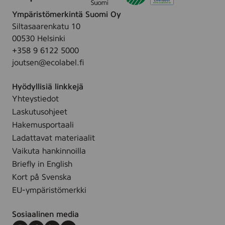
l
t
ä
o
r
u
i
Ympäristömerkintä Suomi Oy
o
k
t
m
Siltasaarenkatu 10
i
t
k
00530 Helsinki
t
e
y
s
+358 9 6122 5000
t
t
i
joutsen@ecolabel.fi
ä
a
l
Hyödyllisiä linkkejä
l
Yhteystiedot
e
Laskutusohjeet
s
Hakemusportaali
i
Ladattavat materiaalit
v
u
Vaikuta hankinnoilla
l
Briefly in English
l
Kort på Svenska
e
EU-ympäristömerkki
.
Sosiaalinen media