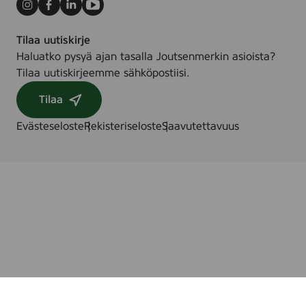
Instagram
Facebook
LinkedIn
Youtube
Tilaa uutiskirje
Haluatko pysyä ajan tasalla Joutsenmerkin asioista?
Tilaa uutiskirjeemme sähköpostiisi.
Tilaa
Evästeseloste
Rekisteriseloste
Saavutettavuus