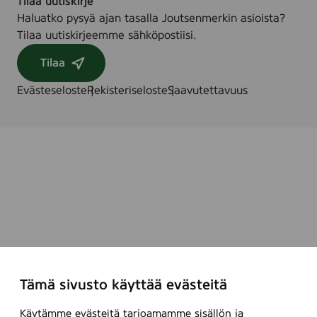
Tilaa uutiskirje
Haluatko pysyä ajan tasalla Joutsenmerkin asioista?
Tilaa uutiskirjeemme sähköpostiisi.
Tilaa
Evästeseloste
Rekisteriseloste
Saavutettavuus
Tämä sivusto käyttää evästeitä
Käytämme evästeitä tarjoamamme sisällön ja