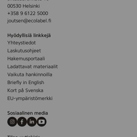
c
00530 Helsinki
i
s
+358 9 6122 5000
p
joutsen@ecolabel.fi
e
s
Hyödyllisiä linkkejä
,
Yhteystiedot
8
p
Laskutusohjeet
c
Hakemusportaali
s
Ladattavat materiaalit
Vaikuta hankinnoilla
Briefly in English
Kort på Svenska
EU-ympäristömerkki
Sosiaalinen media
Instagram
Facebook
LinkedIn
Youtube