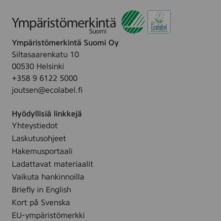
,
p
s
8
c
p
l
c
Ympäristömerkintä Suomi Oy
e
s
Siltasaarenkatu 10
a
00530 Helsinki
n
+358 9 6122 5000
i
joutsen@ecolabel.fi
n
g
Hyödyllisiä linkkejä
w
Yhteystiedot
i
Laskutusohjeet
p
e
Hakemusportaali
,
Ladattavat materiaalit
2
Vaikuta hankinnoilla
5
Briefly in English
s
Kort på Svenska
t
EU-ympäristömerkki