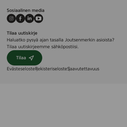
k
Sosiaalinen media
Instagram
Facebook
LinkedIn
Youtube
Tilaa uutiskirje
Haluatko pysyä ajan tasalla Joutsenmerkin asioista?
Tilaa uutiskirjeemme sähköpostiisi.
Tilaa
Evästeseloste
Rekisteriseloste
Saavutettavuus