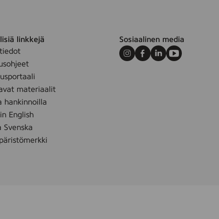
isiä linkkejä
Sosiaalinen media
tiedot
Instagram
Facebook
LinkedIn
Youtube
usohjeet
sportaali
avat materiaalit
a hankinnoilla
 in English
å Svenska
äristömerkki