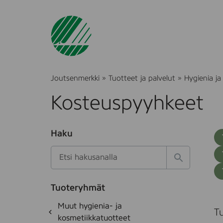
Joutsenmerkki
»
Tuotteet ja palvelut
»
Hygienia ja
Kosteuspyyhkeet
O
Haku
T
S
h
u
i
u
k
l
H
t
o
a
a
o
t
k
k
e
Tuoteryhmät
s
a
S
d
i
O
Muut hygienia- ja
e
i
Tu
h
k
kosmetiikkatuotteet
t