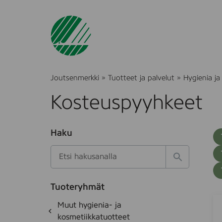
Joutsenmerkki
»
Tuotteet ja palvelut
»
Hygienia ja
Kosteuspyyhkeet
O
Haku
T
S
h
u
i
u
k
l
H
t
o
a
a
o
t
k
k
e
Tuoteryhmät
s
a
H
S
d
i
O
Muut hygienia- ja
e
i
o
h
k
kosmetiikkatuotteet
t