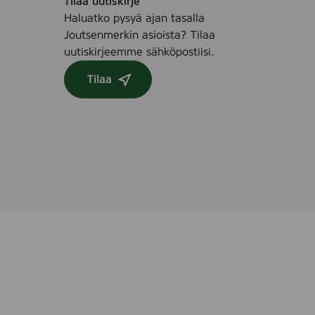
Tilaa uutiskirje
e
g
Haluatko pysyä ajan tasalla
,
w
Joutsenmerkin asioista? Tilaa
1
i
uutiskirjeemme sähköpostiisi.
5
p
s
e
Tilaa
t
,
.
2
5
s
t
k