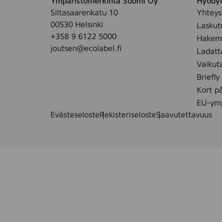
Ympäristömerkintä Suomi Oy
Hyödyll
,
Siltasaarenkatu 10
Yhteys
4
00530 Helsinki
Laskut
8
+358 9 6122 5000
Hakemu
p
joutsen@ecolabel.fi
Ladatt
c
Vaikut
s
Briefly
Kort p
EU-ymp
Evästeseloste
Rekisteriseloste
Saavutettavuus