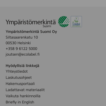
n
5
3
0
0
p
p
c
c
Ympäristömerkintä Suomi Oy
Siltasaarenkatu 10
00530 Helsinki
+358 9 6122 5000
joutsen@ecolabel.fi
Hyödyllisiä linkkejä
Yhteystiedot
Laskutusohjeet
Hakemusportaali
Ladattavat materiaalit
Vaikuta hankinnoilla
Briefly in English