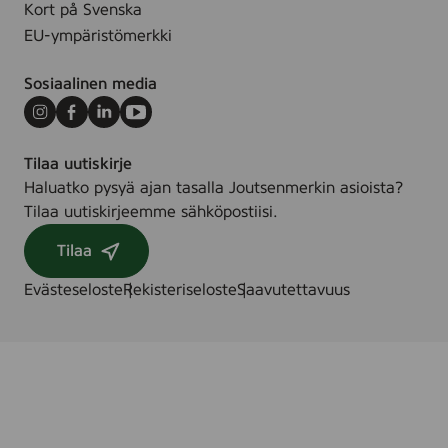
Kort på Svenska
EU-ympäristömerkki
Sosiaalinen media
Instagram
Facebook
LinkedIn
Youtube
Tilaa uutiskirje
Haluatko pysyä ajan tasalla Joutsenmerkin asioista?
Tilaa uutiskirjeemme sähköpostiisi.
Tilaa
Evästeseloste
Rekisteriseloste
Saavutettavuus