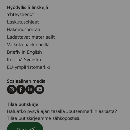
.
Hyödyllisiä linkkejä
Yhteystiedot
Laskutusohjeet
Hakemusportaali
Ladattavat materiaalit
Vaikuta hankinnoilla
Briefly in English
Kort på Svenska
EU-ympäristömerkki
Sosiaalinen media
Instagram
Facebook
LinkedIn
Youtube
Tilaa uutiskirje
Haluatko pysyä ajan tasalla Joutsenmerkin asioista?
Tilaa uutiskirjeemme sähköpostiisi.
Tilaa