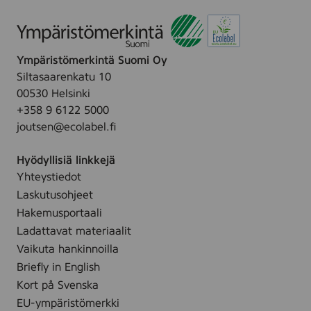
,
p
s
8
c
p
l
c
Ympäristömerkintä Suomi Oy
e
s
Siltasaarenkatu 10
a
00530 Helsinki
n
+358 9 6122 5000
i
joutsen@ecolabel.fi
n
g
Hyödyllisiä linkkejä
w
Yhteystiedot
i
Laskutusohjeet
p
e
Hakemusportaali
,
Ladattavat materiaalit
2
Vaikuta hankinnoilla
5
Briefly in English
s
Kort på Svenska
t
EU-ympäristömerkki