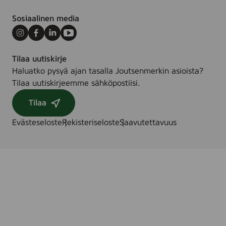
k
Sosiaalinen media
Instagram
Facebook
LinkedIn
Youtube
Tilaa uutiskirje
Haluatko pysyä ajan tasalla Joutsenmerkin asioista?
Tilaa uutiskirjeemme sähköpostiisi.
Tilaa
Evästeseloste
Rekisteriseloste
Saavutettavuus