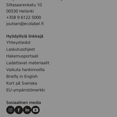
s
Siltasaarenkatu 10
a
00530 Helsinki
n
+358 9 6122 5000
i
joutsen@ecolabel.fi
n
g
Hyödyllisiä linkkejä
w
Yhteystiedot
i
Laskutusohjeet
p
e
Hakemusportaali
,
Ladattavat materiaalit
2
Vaikuta hankinnoilla
5
Briefly in English
s
Kort på Svenska
t
EU-ympäristömerkki
k
Sosiaalinen media
Instagram
Facebook
LinkedIn
Youtube