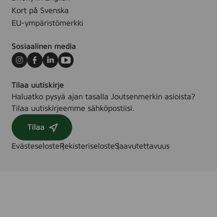
,
Kort på Svenska
1
EU-ympäristömerkki
5
p
Sosiaalinen media
c
s
Instagram
Facebook
LinkedIn
Youtube
Tilaa uutiskirje
Haluatko pysyä ajan tasalla Joutsenmerkin asioista?
Tilaa uutiskirjeemme sähköpostiisi.
Tilaa
Evästeseloste
Rekisteriseloste
Saavutettavuus