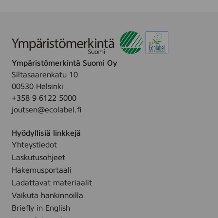
,
-
,
n
2
u
2
s
5
p
5
i
w
c
w
n
i
l
i
g
p
Ympäristömerkintä Suomi Oy
e
p
W
e
Siltasaarenkatu 10
a
e
i
s
00530 Helsinki
n
s
p
+358 9 6122 5000
i
e
joutsen@ecolabel.fi
n
s
g
,
Hyödyllisiä linkkejä
w
2
Yhteystiedot
i
5
Laskutusohjeet
p
w
e
Hakemusportaali
i
,
Ladattavat materiaalit
p
2
Vaikuta hankinnoilla
e
5
Briefly in English
s
s