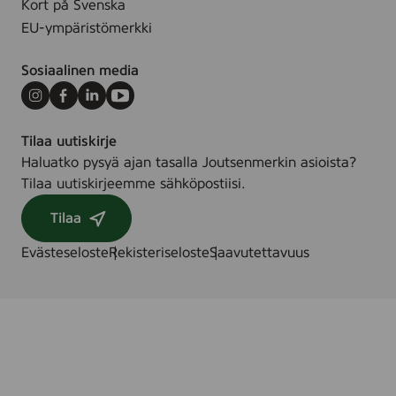
Kort på Svenska
t
EU-ympäristömerkki
k
Sosiaalinen media
Instagram
Facebook
LinkedIn
Youtube
Tilaa uutiskirje
Haluatko pysyä ajan tasalla Joutsenmerkin asioista?
Tilaa uutiskirjeemme sähköpostiisi.
Tilaa
Evästeseloste
Rekisteriseloste
Saavutettavuus