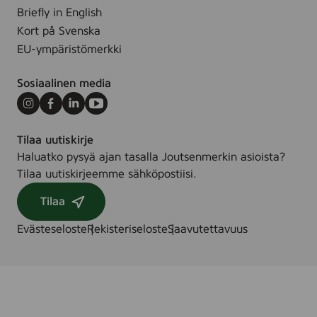
a
Briefly in English
s
n
Kort på Svenska
t
c
k
EU-ympäristömerkki
e
F
Sosiaalinen media
r
e
Instagram
Facebook
LinkedIn
Youtube
e
Tilaa uutiskirje
,
Haluatko pysyä ajan tasalla Joutsenmerkin asioista?
8
Tilaa uutiskirjeemme sähköpostiisi.
s
t
Tilaa
k
Evästeseloste
Rekisteriseloste
Saavutettavuus