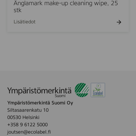
e
a
Änglamark make-up cleaning wipe, 25
e
s
m
stk
e
,
a
W
4
Lisätiedot
r
e
8
k
t
p
m
w
c
a
i
s
k
p
e
e
-
s
u
,
p
8
c
p
l
c
Ympäristömerkintä Suomi Oy
e
s
Siltasaarenkatu 10
a
00530 Helsinki
n
+358 9 6122 5000
i
joutsen@ecolabel.fi
n