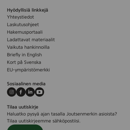
g
Hyödyllisiä linkkejä
w
Yhteystiedot
i
Laskutusohjeet
p
e
Hakemusportaali
,
Ladattavat materiaalit
2
Vaikuta hankinnoilla
5
Briefly in English
s
Kort på Svenska
t
EU-ympäristömerkki
k
Sosiaalinen media
Instagram
Facebook
LinkedIn
Youtube
Tilaa uutiskirje
Haluatko pysyä ajan tasalla Joutsenmerkin asioista?
Tilaa uutiskirjeemme sähköpostiisi.