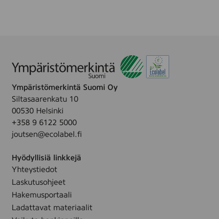
,
e
a
2
t
n
5
5
3
p
0
0
c
p
p
s
c
c
Ympäristömerkintä Suomi Oy
Siltasaarenkatu 10
00530 Helsinki
+358 9 6122 5000
joutsen@ecolabel.fi
Hyödyllisiä linkkejä
Yhteystiedot
Laskutusohjeet
Hakemusportaali
Ladattavat materiaalit