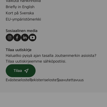
Vaikuta hankinnoilla
Briefly in English
Kort på Svenska
EU-ympäristömerkki
Sosiaalinen media
Instagram
Facebook
LinkedIn
Youtube
Tilaa uutiskirje
Haluatko pysyä ajan tasalla Joutsenmerkin asioista?
Tilaa uutiskirjeemme sähköpostiisi.
Tilaa
Evästeseloste
Rekisteriseloste
Saavutettavuus