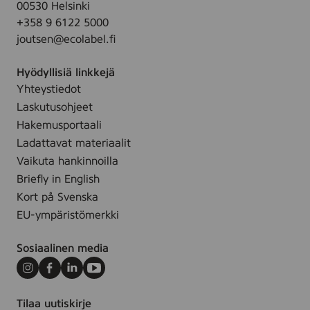
00530 Helsinki
n
+358 9 6122 5000
i
joutsen@ecolabel.fi
n
g
Hyödyllisiä linkkejä
w
Yhteystiedot
i
Laskutusohjeet
p
e
Hakemusportaali
,
Ladattavat materiaalit
2
Vaikuta hankinnoilla
5
Briefly in English
s
Kort på Svenska
t
EU-ympäristömerkki
k
Sosiaalinen media
Instagram
Facebook
LinkedIn
Youtube
Tilaa uutiskirje