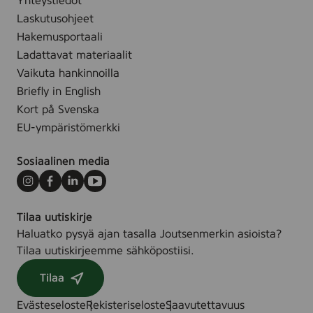
Yhteystiedot
i
i
Laskutusohjeet
p
n
e
Hakemusportaali
,
,
Ladattavat materiaalit
2
2
Vaikuta hankinnoilla
5
5
Briefly in English
p
s
Kort på Svenska
c
t
s
EU-ympäristömerkki
k
Sosiaalinen media
Instagram
Facebook
LinkedIn
Youtube
Tilaa uutiskirje
Haluatko pysyä ajan tasalla Joutsenmerkin asioista?
Tilaa uutiskirjeemme sähköpostiisi.
Tilaa
Evästeseloste
Rekisteriseloste
Saavutettavuus