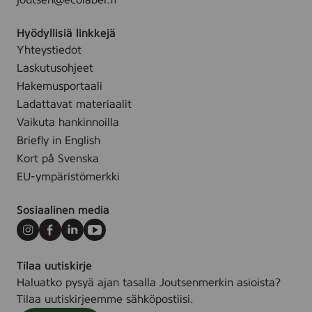
joutsen@ecolabel.fi
,
r
ö
k
a
i
Hyödyllisiä linkkejä
e
n
n
Yhteystiedot
r
c
e
t
Laskutusohjeet
e
n
a
f
Hakemusportaali
k
r
Ladattavat materiaalit
ä
e
Vaikuta hankinnoilla
y
e
Briefly in English
t
,
Kort på Svenska
t
1
EU-ympäristömerkki
ö
5
i
p
Sosiaalinen media
n
c
e
s
Instagram
Facebook
LinkedIn
Youtube
n
Tilaa uutiskirje
,
Haluatko pysyä ajan tasalla Joutsenmerkin asioista?
Tilaa uutiskirjeemme sähköpostiisi.