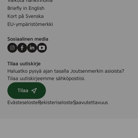
Vaikuta hankinnoilla
Briefly in English
Kort på Svenska
EU-ympäristömerkki
Sosiaalinen media
Instagram
Facebook
LinkedIn
Youtube
Tilaa uutiskirje
Haluatko pysyä ajan tasalla Joutsenmerkin asioista?
Tilaa uutiskirjeemme sähköpostiisi.
Tilaa
Evästeseloste
Rekisteriseloste
Saavutettavuus