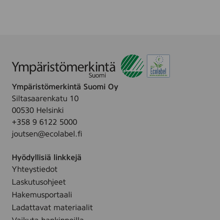
i
.
s
t
y
s
p
y
Ympäristömerkintä Suomi Oy
y
Siltasaarenkatu 10
h
00530 Helsinki
e
+358 9 6122 5000
1
joutsen@ecolabel.fi
5
k
Hyödyllisiä linkkejä
p
Yhteystiedot
l
Laskutusohjeet
Hakemusportaali
Ladattavat materiaalit