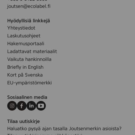
i
joutsen@ecolabel.fi
n
g
Hyödyllisiä linkkejä
w
Yhteystiedot
i
Laskutusohjeet
p
e
Hakemusportaali
,
Ladattavat materiaalit
2
Vaikuta hankinnoilla
5
Briefly in English
s
Kort på Svenska
t
EU-ympäristömerkki
k
Sosiaalinen media
Instagram
Facebook
LinkedIn
Youtube
Tilaa uutiskirje
Haluatko pysyä ajan tasalla Joutsenmerkin asioista?